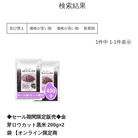
検索結果
並び替え
価格が安い順
価格が高い順
新着順
1
件中
1
-
1
件表示
◆セール期間限定販売◆金
芽ロウカット黒米 200g×2
袋 【オンライン限定商