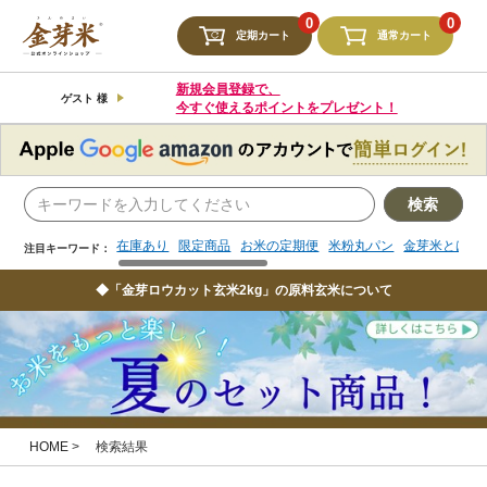
検索
0
0
定期カート
通常カート
在庫あり
限定商品
お米の定期便
米粉丸パン
金芽米とは
注目キーワード：
新規会員登録で、
ゲスト 様
今すぐ使えるポイントをプレゼント！
検索
在庫あり
限定商品
お米の定期便
米粉丸パン
金芽米とは
注目キーワード：
◆「金芽ロウカット玄米2kg」の原料玄米について
HOME
検索結果