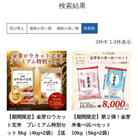
検索結果
並び替え
価格が安い順
価格が高い順
新着順
3
件中
1
-
3
件表示
【期間限定】金芽ロウカッ
【期間限定】第２弾！金芽
ト玄米 プレミアム特別セ
米食べ比べセット
ット 8kg（4kg×2袋）【送
10kg（5kg×2袋）