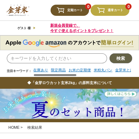
検索
0
0
定期カート
通常カート
在庫あり
限定商品
お米の定期便
米粉丸パン
金芽米とは
注目キーワード：
新規会員登録で、
ゲスト 様
今すぐ使えるポイントをプレゼント！
検索
在庫あり
限定商品
お米の定期便
米粉丸パン
金芽米とは
注目キーワード：
◆「金芽ロウカット玄米2kg」の原料玄米について
HOME
検索結果