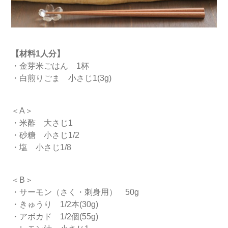
【材料1人分】
・金芽米ごはん 1杯
・白煎りごま 小さじ1(3g)
＜A＞
・米酢 大さじ1
・砂糖 小さじ1/2
・塩 小さじ1/8
＜B＞
・サーモン（さく・刺身用） 50g
・きゅうり 1/2本(30g)
・アボカド 1/2個(55g)