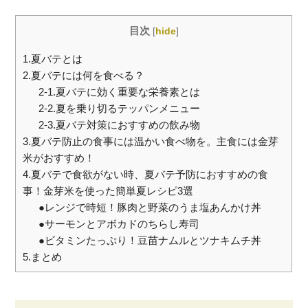
目次
[
hide
]
1.夏バテとは
2.夏バテには何を食べる？
2-1.夏バテに効く重要な栄養素とは
2-2.夏を乗り切るテッパンメニュー
2-3.夏バテ対策におすすめの飲み物
3.夏バテ防止の食事には温かい食べ物を。主食には金芽
米がおすすめ！
4.夏バテで食欲がない時、夏バテ予防におすすめの食
事！金芽米を使った簡単夏レシピ3選
●レンジで時短！豚肉と野菜のうま塩あんかけ丼
●サーモンとアボカドのちらし寿司
●ビタミンたっぷり！豆苗ナムルとツナキムチ丼
5.まとめ