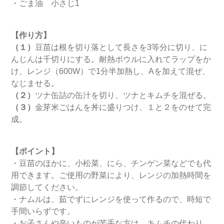
・ごま油 小さじ1
【作り方】
（１）
豆苗は根を切り落として長さを3等分に切り、に
んじんは千切りにする。耐熱ボウルに入れてラップをか
け、レンジ（600W）で1分半加熱し、Aを加えて混ぜ、
なじませる。
（２）
ツナ缶詰の缶汁を切り、ツナとキムチを混ぜる。
（３）
金芽米ごはんを丼に盛りつけ、１と２をのせて完
成。
【ポイント】
・豆苗のほかに、小松菜、にら、チンゲン菜などでも代
用できます。ご使用の野菜により、レンジの加熱時間を
調節してください。
・ナムルは、茹でずにレンジを使って作るので、時短で
手間いらずです。
・お子さんや辛いものが苦手な方は、キムチの代わり