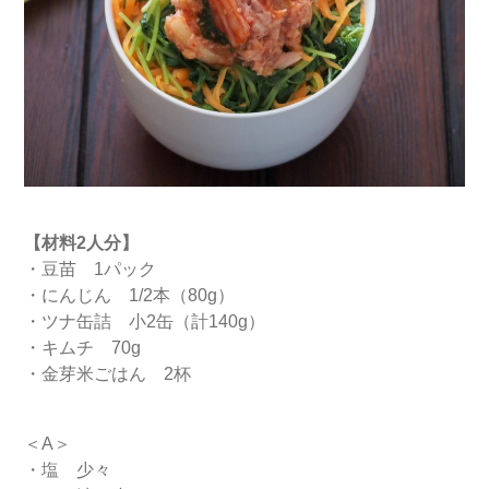
【材料2人分】
・豆苗 1パック
・にんじん 1/2本（80g）
・ツナ缶詰 小2缶（計140g）
・キムチ 70g
・金芽米ごはん 2杯
＜A＞
・塩 少々