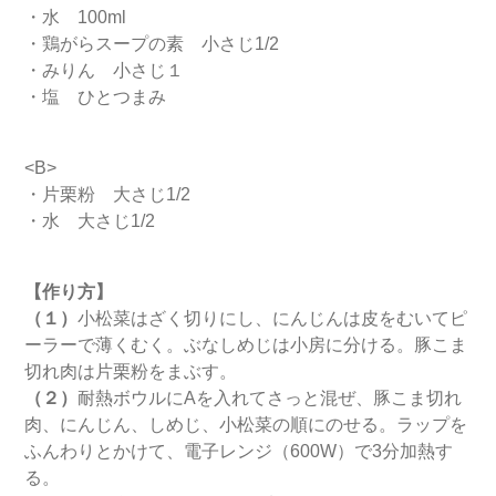
・水 100ml
・鶏がらスープの素 小さじ1/2
・みりん 小さじ１
・塩 ひとつまみ
<B>
・片栗粉 大さじ1/2
・水 大さじ1/2
【作り方】
（１）
小松菜はざく切りにし、にんじんは皮をむいてピ
ーラーで薄くむく。ぶなしめじは小房に分ける。豚こま
切れ肉は片栗粉をまぶす。
（２）
耐熱ボウルにAを入れてさっと混ぜ、豚こま切れ
肉、にんじん、しめじ、小松菜の順にのせる。ラップを
ふんわりとかけて、電子レンジ（600W）で3分加熱す
る。