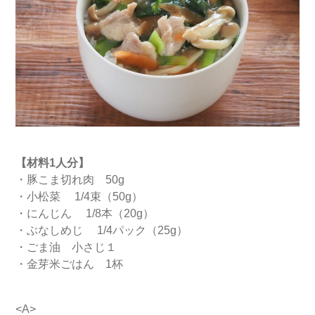
【材料1人分】
・豚こま切れ肉 50g
・小松菜 1/4束（50g）
・にんじん 1/8本（20g）
・ぶなしめじ 1/4パック（25g）
・ごま油 小さじ１
・金芽米ごはん 1杯
<A>