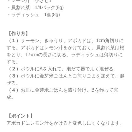
・レモン汁 小さじ1
・貝割れ菜 1/4パック(8g)
・ラディッシュ 1個(8g)
【作り方】
（１）
サーモン、きゅうり、アボカドは、1cm角切りに
する。アボカドはレモン汁をかけておく。貝割れ菜は根
をとり、1.5cmの長さに切る。ラディッシュは薄切りに
する。
（２）
ボウルにAを入れて、泡だて器でよく混ぜる。
（３）
ボウルに金芽米ごはんと白煎りごまを加えて、混
ぜる。
（４）
お皿に金芽米ごはんを盛り付け、Bを飾って完
成。
【ポイント】
アボカドにレモン汁をかけると変色しにくくなります。