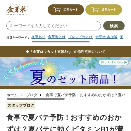
在庫あり
金芽米とは
ブレンド米とは
金芽米 水加減
美味し
注目キーワード：
定期カート
通常カート
検索
在庫あり
金芽米とは
ブレンド米とは
金芽米 水加減
美味し
注目キーワード：
◆「金芽ロウカット玄米2kg」の原料玄米について
ホーム
ブログ
食事で夏バテ予防！おすすめのおかずは？夏バテ
スタッフブログ
食事で夏バテ予防！おすすめのおか
ずは？夏バテに効くビタミンB1が豊