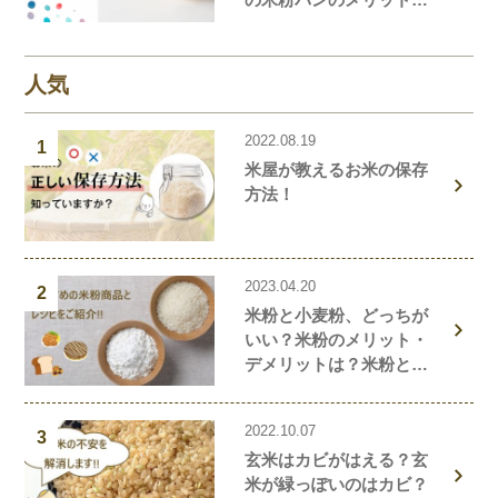
デメリットを解説しま
す！
人気
2022.08.19
1
米屋が教えるお米の保存
方法！
2023.04.20
2
米粉と小麦粉、どっちが
いい？米粉のメリット・
デメリットは？米粉と小
麦粉の違い、栄養価を解
説！おすすめの米粉商品
2022.10.07
や米粉の簡単レシピもご
3
玄米はカビがはえる？玄
紹介！
米が緑っぽいのはカビ？