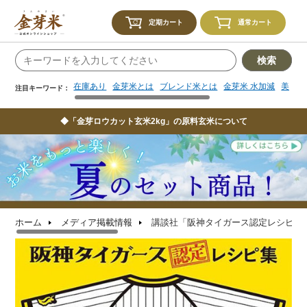
在庫あり
金芽米とは
ブレンド米とは
金芽米 水加減
美味し
注目キーワード：
定期カート
通常カート
検索
在庫あり
金芽米とは
ブレンド米とは
金芽米 水加減
美味し
注目キーワード：
◆「金芽ロウカット玄米2kg」の原料玄米について
ホーム
メディア掲載情報
講談社「阪神タイガース認定レシピ集