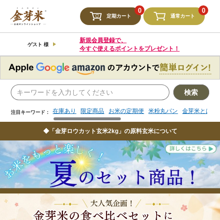
検索
0
0
定期カート
通常カート
在庫あり
限定商品
お米の定期便
米粉丸パン
金芽米とは
注目キーワード：
新規会員登録で、
ゲスト 様
今すぐ使えるポイントをプレゼント！
検索
在庫あり
限定商品
お米の定期便
米粉丸パン
金芽米とは
注目キーワード：
◆「金芽ロウカット玄米2kg」の原料玄米について