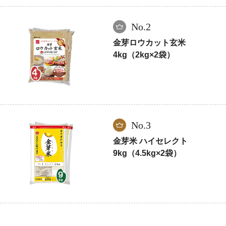
No.2
金芽ロウカット玄米
4kg（2kg×2袋）
No.3
金芽米 ハイセレクト
9kg（4.5kg×2袋）