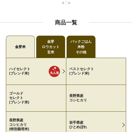
商品一覧
金芽
パックごはん
金芽米
ロウカット
米粉
玄米
その他
ハイセレクト
ベストセレクト
(ブレンド米)
(ブレンド米)
ゴールド
長野県産
セレクト
コシヒカリ
(ブレンド米)
長野県産
岩手県産
コシヒカリ
ひとめぼれ
(特別栽培米)