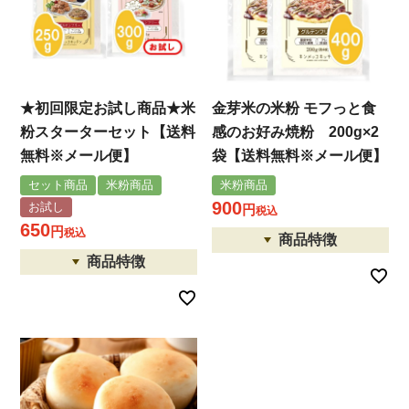
★初回限定お試し商品★米
金芽米の米粉 モフっと食
粉スターターセット【送料
感のお好み焼粉 200g×2
無料※メール便】
袋【送料無料※メール便】
セット商品
米粉商品
米粉商品
900
お試し
税込
650
税込