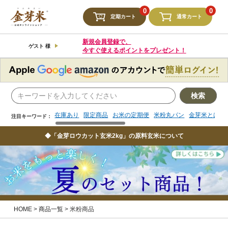
検索
0
0
定期カート
通常カート
在庫あり
限定商品
お米の定期便
米粉丸パン
金芽米とは
注目キーワード：
新規会員登録で、
ゲスト 様
今すぐ使えるポイントをプレゼント！
検索
在庫あり
限定商品
お米の定期便
米粉丸パン
金芽米とは
注目キーワード：
◆「金芽ロウカット玄米2kg」の原料玄米について
HOME
商品一覧
米粉商品