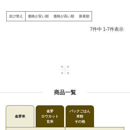
並び替え
価格が安い順
価格が高い順
新着順
7
件中
1
-
7
件表示
商品一覧
金芽
パックごはん
金芽米
ロウカット
米粉
玄米
その他