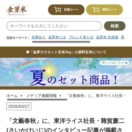
在庫あり
金芽米とは
ブレンド米とは
金芽米 水加減
美味し
注目キーワード：
定期カート
通常カート
検索
在庫あり
金芽米とは
ブレンド米とは
金芽米 水加減
美味し
注目キーワード：
◆「金芽ロウカット玄米2kg」の原料玄米について
ホーム
メディア掲載情報
「文藝春秋」に、東洋ライス社長・雜
2026/03/17
「文藝春秋」に、東洋ライス社長・雜賀慶二
(さいかけいじ)のインタビュー記事が掲載さ