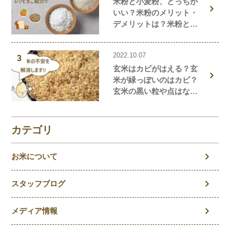
米粉と小麦粉、どっちが
いい？米粉のメリット・
デメリットは？米粉と小
麦粉の違い、栄養価を解
説！おすすめの米粉商品
2022.10.07
や米粉の簡単レシピもご
3
玄米はカビがはえる？玄
紹介！
米が緑っぽいのはカビ？
玄米の黒い粒や点はな
に？玄米の気になること
を徹底解説！
カテゴリ
お米について
スタッフブログ
メディア情報