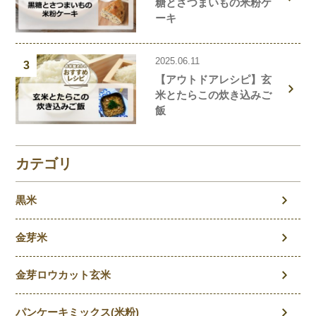
糖とさつまいもの米粉ケ
ーキ
2025.06.11
3
【アウトドアレシピ】玄
米とたらこの炊き込みご
飯
カテゴリ
黒米
金芽米
金芽ロウカット玄米
パンケーキミックス(米粉)