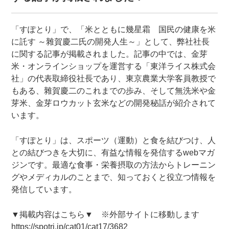
「すぽとり」で、「米とともに幾星霜 国民の健康を米
に託す ～雜賀慶二氏の開発人生～」として、弊社社長
に関する記事が掲載されました。記事の中では、金芽
米・オンラインショップを運営する「東洋ライス株式会
社」の代表取締役社長であり、東京農業大学客員教授で
もある、雜賀慶二のこれまでの歩み、そして無洗米や金
芽米、金芽ロウカット玄米などの開発秘話が紹介されて
います。
「すぽとり」は、スポーツ（運動）と食を結びつけ、人
との結びつきを大切に、有益な情報を発信するwebマガ
ジンです。最適な食事・栄養摂取の方法からトレーニン
グやメディカルのことまで、知っておくと役立つ情報を
発信しています。
▼掲載内容はこちら▼ ※外部サイトに移動します
https://spotri.jp/cat01/cat17/3682