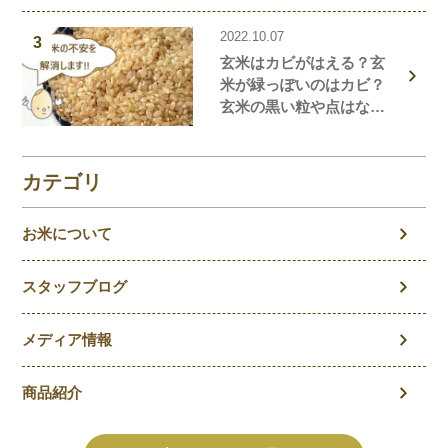
説！おすすめの米粉商品
2022.10.07
や米粉の簡単レシピもご
3
玄米はカビがはえる？玄
紹介！
米が緑っぽいのはカビ？
玄米の黒い粒や点はな
に？玄米の気になること
を徹底解説！
カテゴリ
お米について
スタッフブログ
メディア情報
商品紹介