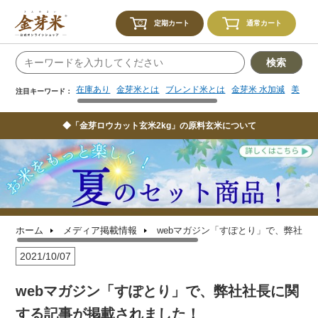
在庫あり
金芽米とは
ブレンド米とは
金芽米 水加減
美味し
注目キーワード：
定期カート
通常カート
検索
在庫あり
金芽米とは
ブレンド米とは
金芽米 水加減
美味し
注目キーワード：
◆「金芽ロウカット玄米2kg」の原料玄米について
ホーム
メディア掲載情報
webマガジン「すぽとり」で、弊社社
2021/10/07
webマガジン「すぽとり」で、弊社社長に関
する記事が掲載されました！