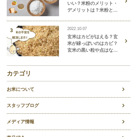
いい？米粉のメリット・
デメリットは？米粉と小
麦粉の違い、栄養価を解
説！おすすめの米粉商品
2022.10.07
や米粉の簡単レシピもご
3
玄米はカビがはえる？玄
紹介！
米が緑っぽいのはカビ？
玄米の黒い粒や点はな
に？玄米の気になること
を徹底解説！
カテゴリ
お米について
スタッフブログ
メディア情報