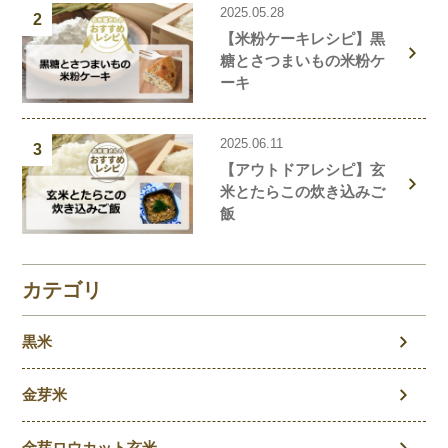
2025.05.28
2
【米粉ケーキレシピ】黒
糖とさつまいもの米粉ケ
ーキ
2025.06.11
3
【アウトドアレシピ】玄
米とたらこの炊き込みご
飯
カテゴリ
黒米
金芽米
金芽ロウカット玄米