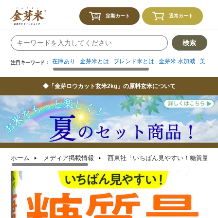
在庫あり
金芽米とは
ブレンド米とは
金芽米 水加減
美味し
注目キーワード：
定期カート
通常カート
検索
在庫あり
金芽米とは
ブレンド米とは
金芽米 水加減
美味し
注目キーワード：
◆「金芽ロウカット玄米2kg」の原料玄米について
ホーム
メディア掲載情報
西東社「いちばん見やすい！糖質量大