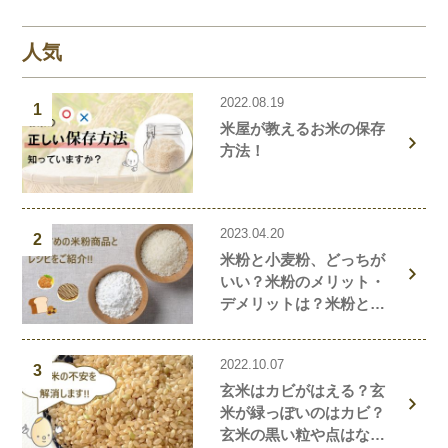
す！
人気
2022.08.19
1
米屋が教えるお米の保存
方法！
2023.04.20
2
米粉と小麦粉、どっちが
いい？米粉のメリット・
デメリットは？米粉と小
麦粉の違い、栄養価を解
説！おすすめの米粉商品
2022.10.07
や米粉の簡単レシピもご
3
玄米はカビがはえる？玄
紹介！
米が緑っぽいのはカビ？
玄米の黒い粒や点はな