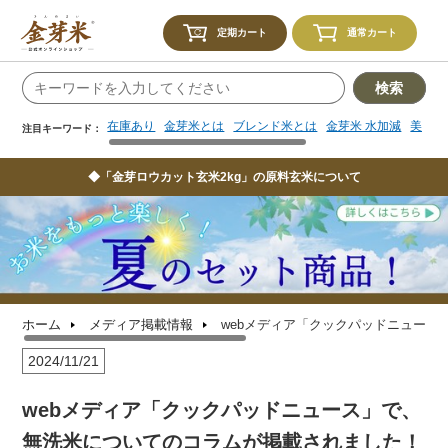
在庫あり
金芽米とは
ブレンド米とは
金芽米 水加減
美味し
注目キーワード：
定期カート
通常カート
検索
在庫あり
金芽米とは
ブレンド米とは
金芽米 水加減
美味し
注目キーワード：
◆「金芽ロウカット玄米2kg」の原料玄米について
ホーム
メディア掲載情報
webメディア「クックパッドニュー
2024/11/21
webメディア「クックパッドニュース」で、
無洗米についてのコラムが掲載されました！