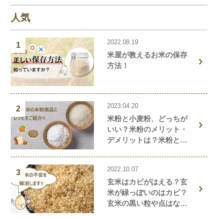
す！
人気
2022.08.19
1
米屋が教えるお米の保存
方法！
2023.04.20
2
米粉と小麦粉、どっちが
いい？米粉のメリット・
デメリットは？米粉と小
麦粉の違い、栄養価を解
説！おすすめの米粉商品
2022.10.07
や米粉の簡単レシピもご
3
玄米はカビがはえる？玄
紹介！
米が緑っぽいのはカビ？
玄米の黒い粒や点はな
に？玄米の気になること