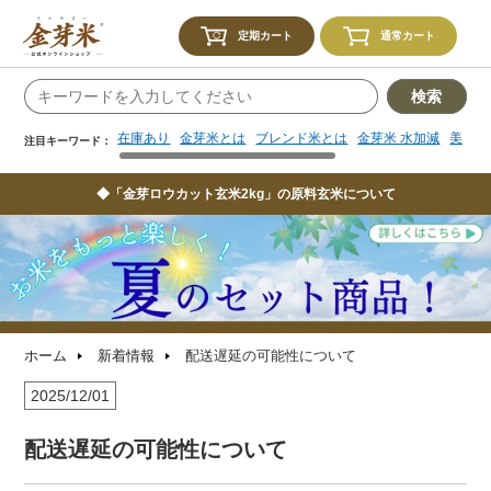
在庫あり
金芽米とは
ブレンド米とは
金芽米 水加減
美味し
注目キーワード：
定期カート
通常カート
検索
在庫あり
金芽米とは
ブレンド米とは
金芽米 水加減
美味し
注目キーワード：
◆「金芽ロウカット玄米2kg」の原料玄米について
ホーム
新着情報
配送遅延の可能性について
2025/12/01
配送遅延の可能性について