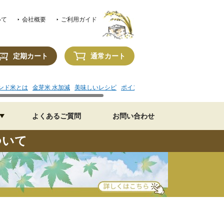
いて
会社概要
ご利用ガイド
定期カート
通常カート
ンド米とは
金芽米 水加減
美味しいレシピ
ポイントの使い方
よくあるご質問
お問い合わせ
ついて