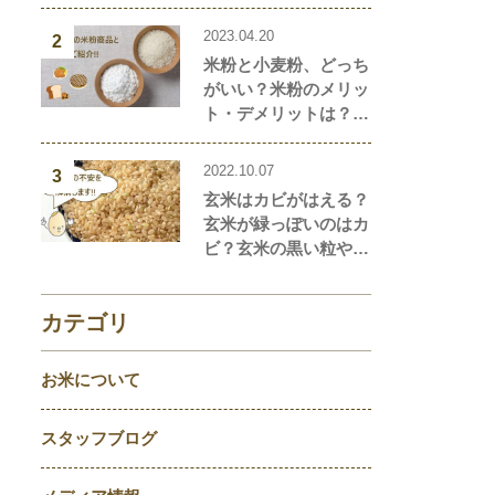
2023.04.20
2
米粉と小麦粉、どっち
がいい？米粉のメリッ
ト・デメリットは？米
粉と小麦粉の違い、栄
養価を解説！おすすめ
2022.10.07
3
の米粉商品や米粉の簡
玄米はカビがはえる？
単レシピもご紹介！
玄米が緑っぽいのはカ
ビ？玄米の黒い粒や点
はなに？玄米の気にな
ることを徹底解説！
カテゴリ
お米について
スタッフブログ