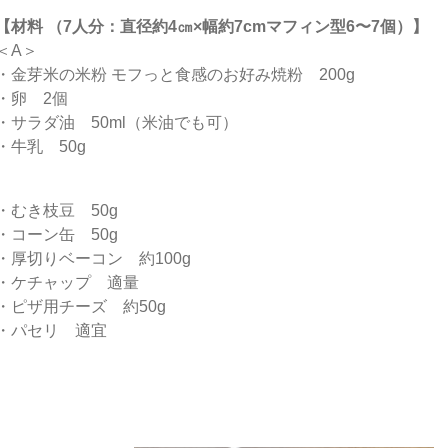
【材料 （7人分：直径約4㎝×幅約7cmマフィン型6〜7個）】
＜A＞
・金芽米の米粉 モフっと食感のお好み焼粉 200g
・卵 2個
・サラダ油 50ml（米油でも可）
・牛乳 50g
・むき枝豆 50g
・コーン缶 50g
・厚切りベーコン 約100g
・ケチャップ 適量
・ピザ用チーズ 約50g
・パセリ 適宜