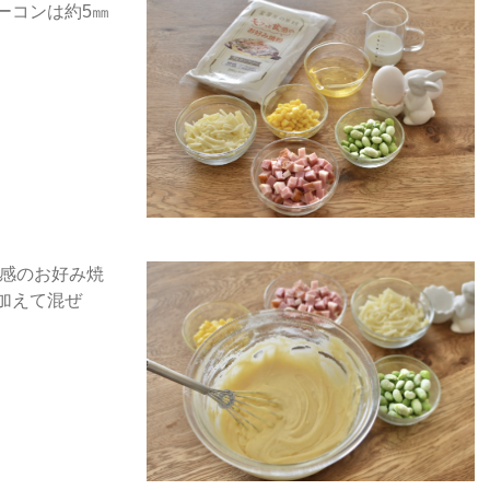
ーコンは約5㎜
食感のお好み焼
gを加えて混ぜ