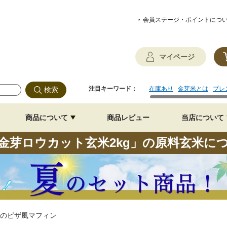
会員ステージ・ポイントにつ
マイページ
注目キーワード：
在庫あり
金芽米とは
ブレ
商品について
商品レビュー
当店について
金芽ロウカット玄米2kg」の原料玄米に
のピザ風マフィン