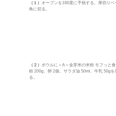
（１）
オーブンを180度に予熱する。厚切りベ
角に切る。
（２）
ボウルに＜A＞金芽米の米粉 モフっと
粉 200g、卵 2個、サラダ油 50ml、牛乳 50
る。