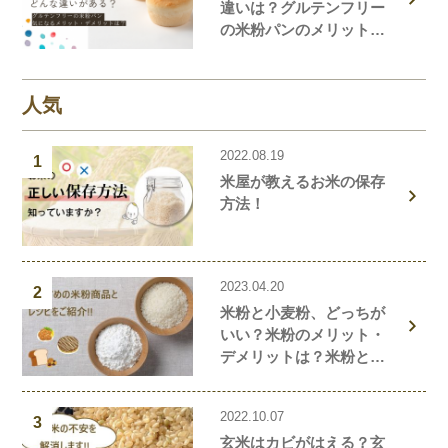
違いは？グルテンフリー
の米粉パンのメリット・
デメリットを解説しま
す！
人気
2022.08.19
1
米屋が教えるお米の保存
方法！
2023.04.20
2
米粉と小麦粉、どっちが
いい？米粉のメリット・
デメリットは？米粉と小
麦粉の違い、栄養価を解
説！おすすめの米粉商品
2022.10.07
や米粉の簡単レシピもご
3
玄米はカビがはえる？玄
紹介！