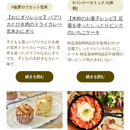
#パンケーキミックス(米
#金芽ロウカット玄米
粉)
【おにぎりレシピ】パプリ
【米粉のお菓子レシピ】豆
カとひき肉のドライカレー
腐を使ったしっとりピンク
玄米おにぎり
のいちごケーキ
子どもも喜ぶパプリカとひき肉
特定原材料8品目不使用おやつ!
の玄米ドライカレーおにぎり 玄
豆腐でしっとりピンクのいちご
米を使ったカラフルなおにぎり
ケーキ 特定原材料8品目不使用の
です。子どもの大好きなカレー
淡いピンク色がきれいない...
味で...
続きを読む
続きを読む