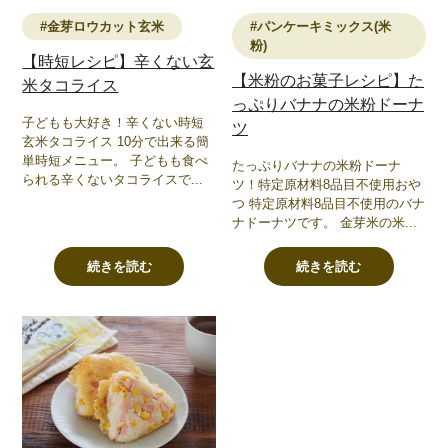
#金芽ロウカット玄米
#パンケーキミックス(米
粉)
【時短レシピ】辛くない玄
【米粉のお菓子レシピ】た
米タコライス
っぷりバナナの米粉ドーナ
子どもも大好き！辛くない時短
ツ
玄米タコライス 10分で出来る簡
単時短メニュー。 子どもも食べ
たっぷりバナナの米粉ドーナ
られる辛くないタコライスで...
ツ！特定原材料8品目不使用おや
つ 特定原材料8品目不使用のバナ
ナドーナツです。 金芽米の米...
続きを読む
続きを読む