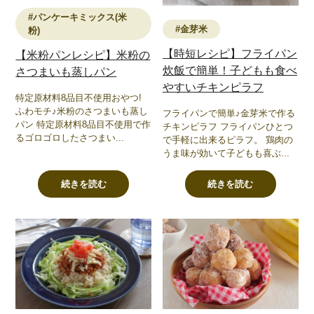
#パンケーキミックス(米
#金芽米
粉)
【時短レシピ】フライパン
【米粉パンレシピ】米粉の
炊飯で簡単！子どもも食べ
さつまいも蒸しパン
やすいチキンピラフ
特定原材料8品目不使用おやつ!
ふわモチ♪米粉のさつまいも蒸し
フライパンで簡単♪金芽米で作る
パン 特定原材料8品目不使用で作
チキンピラフ フライパンひとつ
るゴロゴロしたさつまい...
で手軽に出来るピラフ。 鶏肉の
うま味が効いて子どもも喜ぶ...
続きを読む
続きを読む