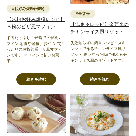
#お好み焼粉(米粉)
#金芽米
【米粉お好み焼粉レシピ】
【温まるレシピ】金芽米の
米粉のピザ風マフィン
チキンライス風リゾット
栄養たっぷり！米粉でピザ風マ
失敗知らずの簡単レシピ！スキ
フィン 朝食や軽食、おやつにぴ
レットで作るチキンライス風リ
ったりのお惣菜系ピザ風マフィ
ゾット 思い立った時に作れるチ
ンです。 マフィンは甘いお菓
キンライス風のリゾットです。
子...
...
続きを読む
続きを読む