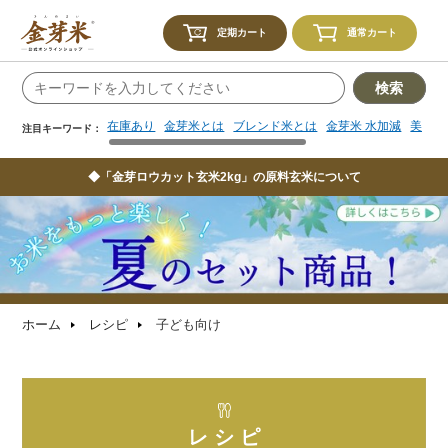
在庫あり
金芽米とは
ブレンド米とは
金芽米 水加減
美味し
注目キーワード：
定期カート
通常カート
検索
在庫あり
金芽米とは
ブレンド米とは
金芽米 水加減
美味し
注目キーワード：
◆「金芽ロウカット玄米2kg」の原料玄米について
ホーム
レシピ
子ども向け
レ シ ピ