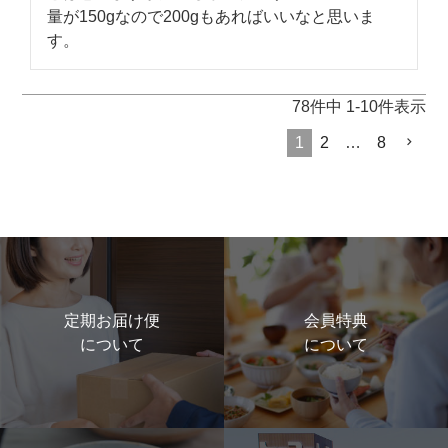
量が150gなので200gもあればいいなと思いま
す。
78
件中
1
-
10
件表示
1
2
…
8
定期お届け便
会員特典
について
について