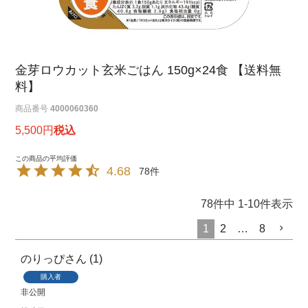
金芽ロウカット玄米ごはん 150g×24食 【送料無
料】
商品番号
4000060360
5,500
税込
4.68
78
78
件中
1
-
10
件表示
1
2
…
8
のりっぴ
1
購入者
非公開