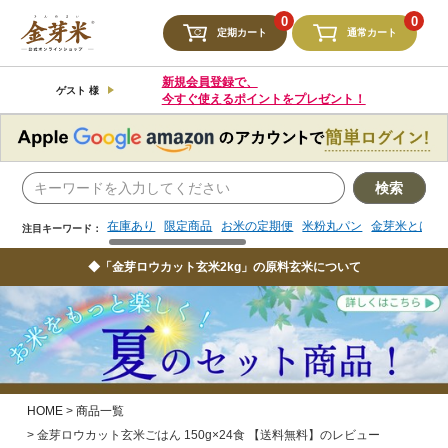
検索
0
0
定期カート
通常カート
在庫あり
限定商品
お米の定期便
米粉丸パン
金芽米とは
注目キーワード：
新規会員登録で、
ゲスト 様
今すぐ使えるポイントをプレゼント！
検索
在庫あり
限定商品
お米の定期便
米粉丸パン
金芽米とは
注目キーワード：
◆「金芽ロウカット玄米2kg」の原料玄米について
HOME
商品一覧
金芽ロウカット玄米ごはん 150g×24食 【送料無料】のレビュー