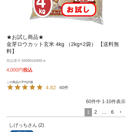
★お試し商品★
金芽ロウカット玄米 4kg （2kg×2袋） 【送料無
料】
商品番号
5000010400-o
4,000
税込
4.82
60
60
件中
1
-
10
件表示
1
2
…
6
しげっち
2