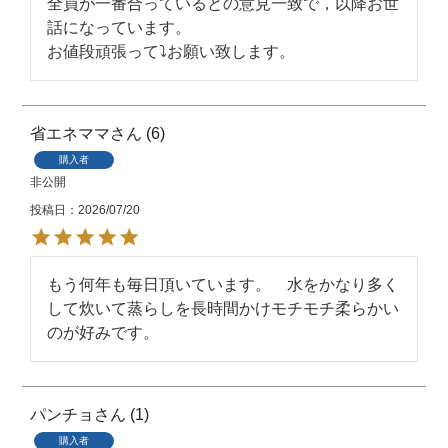
全員が一番合っているとの意見一致で，以降お世
話になっています。

お値段頑張って⤵️お願い致します。
省エネママ
6
購入者
非公開
投稿日
2026/07/20
もう何年も毎日頂いています。　水をかなり多く
して炊いて蒸らしを長時間かけモチモチ柔らかい
のが好みです。
パンチョ
1
購入者