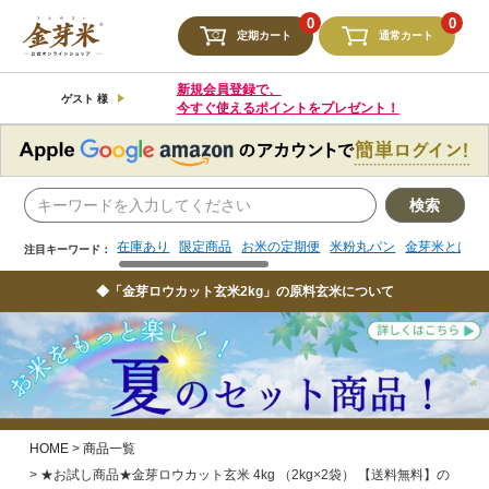
検索
0
0
定期カート
通常カート
在庫あり
限定商品
お米の定期便
米粉丸パン
金芽米とは
注目キーワード：
新規会員登録で、
ゲスト 様
今すぐ使えるポイントをプレゼント！
検索
在庫あり
限定商品
お米の定期便
米粉丸パン
金芽米とは
注目キーワード：
◆「金芽ロウカット玄米2kg」の原料玄米について
HOME
商品一覧
★お試し商品★金芽ロウカット玄米 4kg （2kg×2袋） 【送料無料】の