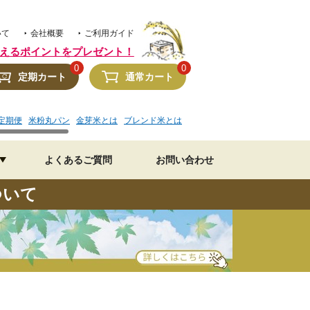
いて
会社概要
ご利用ガイド
えるポイントをプレゼント！
0
0
定期カート
通常カート
定期便
米粉丸パン
金芽米とは
ブレンド米とは
金芽米 水加減
美味しいレシピ
よくあるご質問
お問い合わせ
ついて