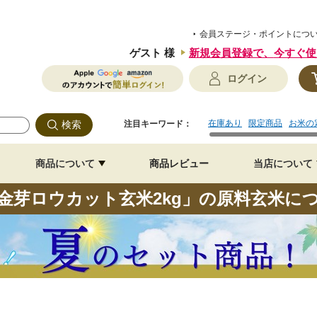
会員ステージ・ポイントにつ
ゲスト 様
新規会員登録で、
今すぐ使
ログイン
在庫あり
限定商品
お米の
注目キーワード：
商品について
商品レビュー
当店について
金芽ロウカット玄米2kg」の原料玄米に