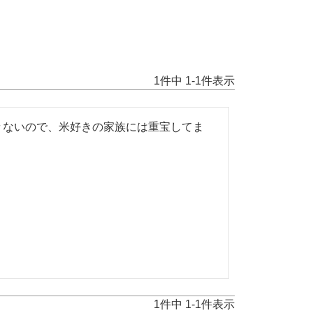
1
件中
1
-
1
件表示
々ないので、米好きの家族には重宝してま
1
件中
1
-
1
件表示