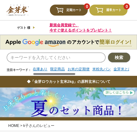
検索
0
0
定期カート
通常カート
在庫あり
限定商品
お米の定期便
米粉丸パン
金芽米とは
注目キーワード：
新規会員登録で、
ゲスト 様
今すぐ使えるポイントをプレゼント！
検索
在庫あり
限定商品
お米の定期便
米粉丸パン
金芽米とは
注目キーワード：
◆「金芽ロウカット玄米2kg」の原料玄米について
HOME
k子さんのレビュー