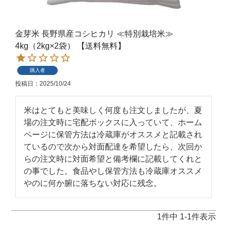
金芽米 長野県産コシヒカリ ≪特別栽培米≫
4kg（2kg×2袋） 【送料無料】
購入者
投稿日
2025/10/24
米はとてもと美味しく何度も注文しましたが、夏
場の注文時に宅配ボックスに入っていて、ホーム
ページに保管方法は冷蔵庫がオススメと記載され
ているので次から対面配達を希望したら、次回か
らの注文時に対面希望と備考欄に記載してくれと
の事でした。食品やし保管方法も冷蔵庫オススメ
やのに何か腑に落ちない対応に残念。
1
件中
1
-
1
件表示