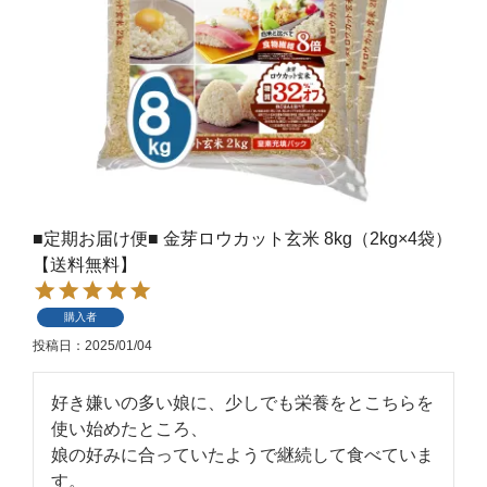
■定期お届け便■ 金芽ロウカット玄米 8kg（2kg×4袋）
【送料無料】
購入者
投稿日
2025/01/04
好き嫌いの多い娘に、少しでも栄養をとこちらを
使い始めたところ、

娘の好みに合っていたようで継続して食べていま
す。
