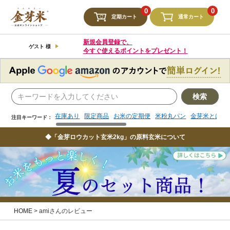
検索
0
0
定期カート
通常カート
在庫あり
限定商品
お米の定期便
米粉丸パン
金芽米とは
注目キーワード：
新規会員登録で、
ゲスト 様
今すぐ使えるポイントをプレゼント！
検索
在庫あり
限定商品
お米の定期便
米粉丸パン
金芽米とは
注目キーワード：
◆「金芽ロウカット玄米2kg」の原料玄米について
HOME
amiさんのレビュー