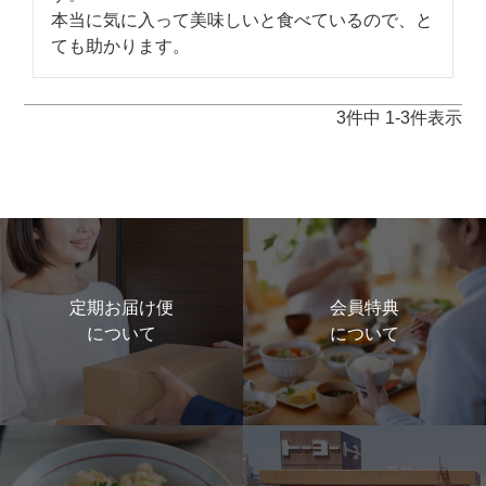
本当に気に入って美味しいと食べているので、と
3
件中
1
-
3
件表示
定期お届け便
会員特典
について
について