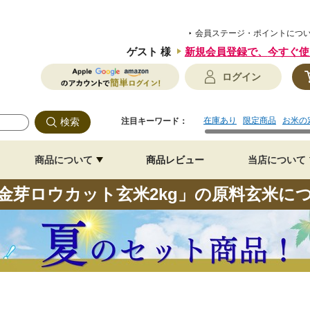
会員ステージ・ポイントにつ
ゲスト 様
新規会員登録で、
今すぐ使
ログイン
在庫あり
限定商品
お米の
注目キーワード：
商品について
商品レビュー
当店について
金芽ロウカット玄米2kg」の原料玄米に