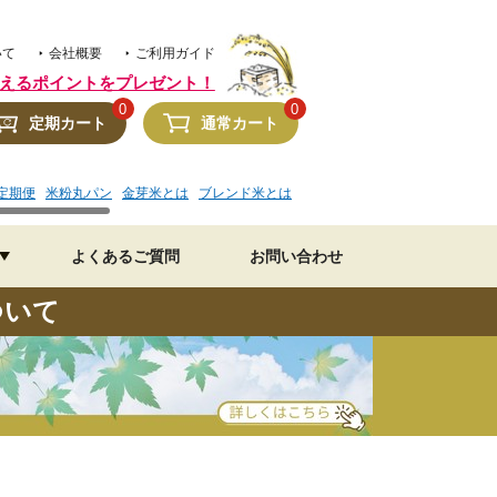
いて
会社概要
ご利用ガイド
えるポイントをプレゼント！
0
0
定期カート
通常カート
定期便
米粉丸パン
金芽米とは
ブレンド米とは
金芽米 水加減
美味しいレシピ
よくあるご質問
お問い合わせ
ついて