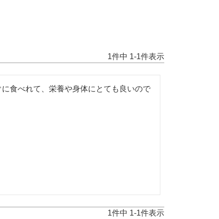
1
件中
1
-
1
件表示
ぐに食べれて、栄養や身体にとても良いので
1
件中
1
-
1
件表示