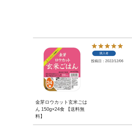
購入者
投稿日
2022/12/06
金芽ロウカット玄米ごは
ん 150g×24食 【送料無
料】