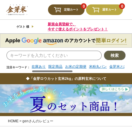
検索
0
0
定期カート
通常カート
在庫あり
限定商品
お米の定期便
米粉丸パン
金芽米とは
注目キーワード：
新規会員登録で、
ゲスト 様
今すぐ使えるポイントをプレゼント！
検索
在庫あり
限定商品
お米の定期便
米粉丸パン
金芽米とは
注目キーワード：
◆「金芽ロウカット玄米2kg」の原料玄米について
HOME
genさんのレビュー