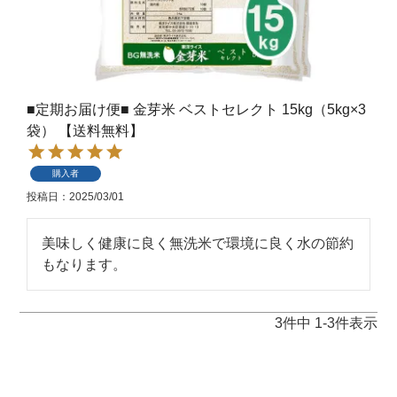
■定期お届け便■ 金芽米 ベストセレクト 15kg（5kg×3
袋） 【送料無料】
購入者
投稿日
2025/03/01
美味しく健康に良く無洗米で環境に良く水の節約
3
件中
1
-
3
件表示