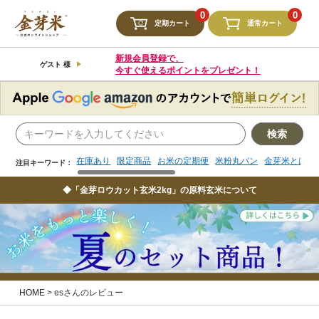
検索
0
0
定期カート
通常カート
在庫あり
限定商品
お米の定期便
米粉丸パン
金芽米とは
注目キーワード：
新規会員登録で、
ゲスト 様
今すぐ使えるポイントをプレゼント！
検索
在庫あり
限定商品
お米の定期便
米粉丸パン
金芽米とは
注目キーワード：
◆「金芽ロウカット玄米2kg」の原料玄米について
HOME
esさんのレビュー