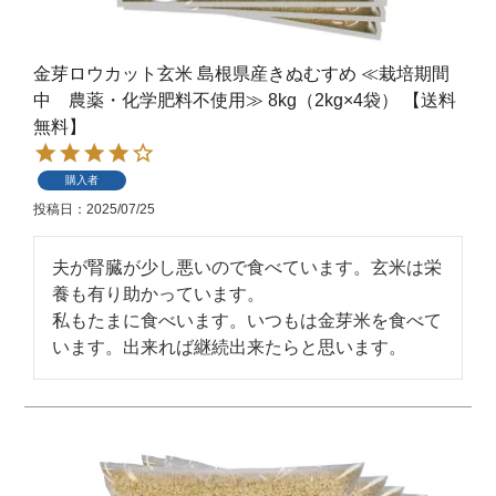
金芽ロウカット玄米 島根県産きぬむすめ ≪栽培期間
中 農薬・化学肥料不使用≫ 8kg（2kg×4袋） 【送料
無料】
購入者
投稿日
2025/07/25
夫が腎臓が少し悪いので食べています。玄米は栄
養も有り助かっています。

私もたまに食べいます。いつもは金芽米を食べて