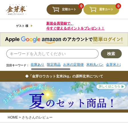
検索
0
0
定期カート
通常カート
在庫あり
限定商品
お米の定期便
米粉丸パン
金芽米とは
注目キーワード：
新規会員登録で、
ゲスト 様
今すぐ使えるポイントをプレゼント！
検索
在庫あり
限定商品
お米の定期便
米粉丸パン
金芽米とは
注目キーワード：
◆「金芽ロウカット玄米2kg」の原料玄米について
HOME
さちさんのレビュー