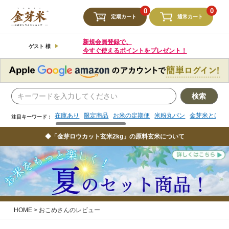
検索
0
0
定期カート
通常カート
在庫あり
限定商品
お米の定期便
米粉丸パン
金芽米とは
注目キーワード：
新規会員登録で、
ゲスト 様
今すぐ使えるポイントをプレゼント！
検索
在庫あり
限定商品
お米の定期便
米粉丸パン
金芽米とは
注目キーワード：
◆「金芽ロウカット玄米2kg」の原料玄米について
HOME
おこめさんのレビュー