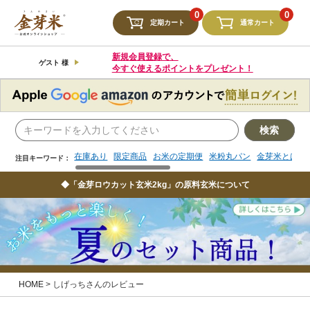
検索
0
0
定期カート
通常カート
在庫あり
限定商品
お米の定期便
米粉丸パン
金芽米とは
注目キーワード：
新規会員登録で、
ゲスト 様
今すぐ使えるポイントをプレゼント！
検索
在庫あり
限定商品
お米の定期便
米粉丸パン
金芽米とは
注目キーワード：
◆「金芽ロウカット玄米2kg」の原料玄米について
HOME
しげっちさんのレビュー