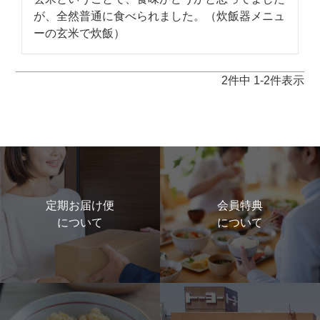
が、全然普通に食べられました。（炊飯器メニュ
ーの玄米で炊飯）
2
件中
1
-
2
件表示
定期お届け便
会員特典
について
について