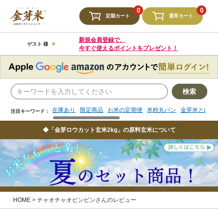
検索
0
0
定期カート
通常カート
在庫あり
限定商品
お米の定期便
米粉丸パン
金芽米とは
注目キーワード：
新規会員登録で、
ゲスト 様
今すぐ使えるポイントをプレゼント！
検索
在庫あり
限定商品
お米の定期便
米粉丸パン
金芽米とは
注目キーワード：
◆「金芽ロウカット玄米2kg」の原料玄米について
HOME
チャオチャオビンビンさんのレビュー