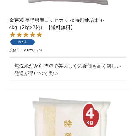
金芽米 長野県産コシヒカリ ≪特別栽培米≫
4kg（2kg×2袋） 【送料無料】
購入者
投稿日
2025/11/27
無洗米だから時短で美味しく栄養価も高く嬉しい

発送が早いので良い