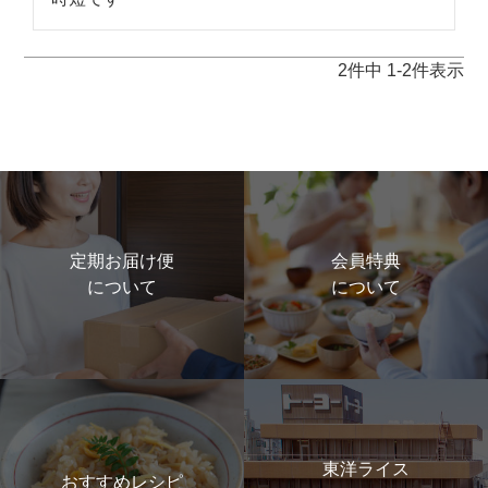
2
件中
1
-
2
件表示
定期お届け便
会員特典
について
について
東洋ライス
おすすめレシピ