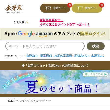
検索
0
0
定期カート
通常カート
在庫あり
限定商品
お米の定期便
米粉丸パン
金芽米とは
注目キーワード：
新規会員登録で、
ゲスト 様
今すぐ使えるポイントをプレゼント！
検索
在庫あり
限定商品
お米の定期便
米粉丸パン
金芽米とは
注目キーワード：
◆「金芽ロウカット玄米2kg」の原料玄米について
HOME
ジュンチさんのレビュー