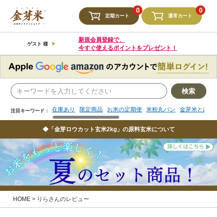
検索
0
0
定期カート
通常カート
在庫あり
限定商品
お米の定期便
米粉丸パン
金芽米とは
注目キーワード：
新規会員登録で、
ゲスト 様
今すぐ使えるポイントをプレゼント！
検索
在庫あり
限定商品
お米の定期便
米粉丸パン
金芽米とは
注目キーワード：
◆「金芽ロウカット玄米2kg」の原料玄米について
HOME
りらさんのレビュー