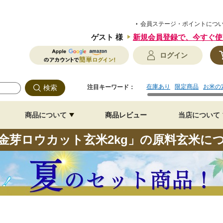
会員ステージ・ポイントにつ
ゲスト 様
新規会員登録で、
今すぐ使
ログイン
在庫あり
限定商品
お米の
注目キーワード：
商品について
商品レビュー
当店について
金芽ロウカット玄米2kg」の原料玄米に