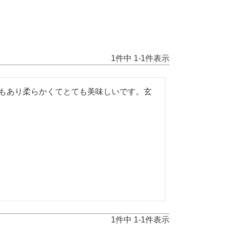
1
件中
1
-
1
件表示
もあり柔らかくてとても美味しいです。玄
1
件中
1
-
1
件表示