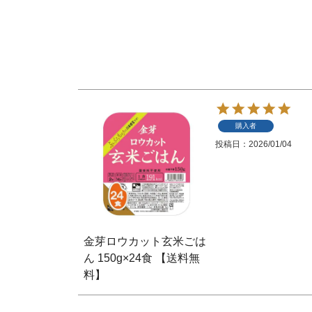
購入者
投稿日
2026/01/04
金芽ロウカット玄米ごは
ん 150g×24食 【送料無
料】