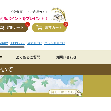
いて
会社概要
ご利用ガイド
えるポイントをプレゼント！
0
0
定期カート
通常カート
定期便
米粉丸パン
金芽米とは
ブレンド米とは
金芽米 水加減
美味しいレシピ
よくあるご質問
お問い合わせ
ついて