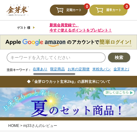
検索
0
0
定期カート
通常カート
在庫あり
限定商品
お米の定期便
米粉丸パン
金芽米とは
注目キーワード：
新規会員登録で、
ゲスト 様
今すぐ使えるポイントをプレゼント！
検索
在庫あり
限定商品
お米の定期便
米粉丸パン
金芽米とは
注目キーワード：
◆「金芽ロウカット玄米2kg」の原料玄米について
HOME
mj33さんのレビュー