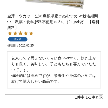
金芽ロウカット玄米 島根県産きぬむすめ ≪栽培期間
中 農薬・化学肥料不使用≫ 8kg（2kg×4袋） 【送料
無料】
購入者
投稿日
2026/02/25
玄米って？思えないくらい食べやすく、炊き上が
りも良く、美味しい。子どもたちも喜んでいただ
いてます。

値段的には高めですが、栄養価や身体のためには
続けて購入したい商品です。
1
件中
1
-
1
件表示