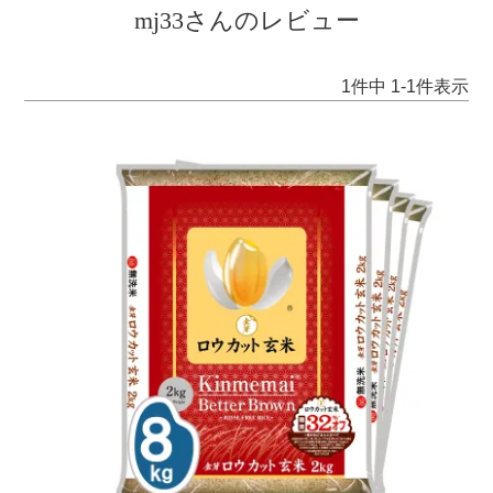
mj33さんのレビュー
1
件中
1
-
1
件表示