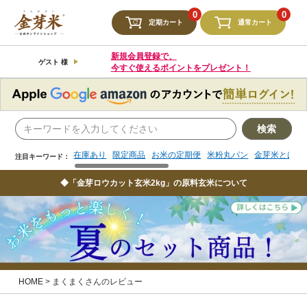
検索
0
0
定期カート
通常カート
在庫あり
限定商品
お米の定期便
米粉丸パン
金芽米とは
注目キーワード：
新規会員登録で、
ゲスト 様
今すぐ使えるポイントをプレゼント！
検索
在庫あり
限定商品
お米の定期便
米粉丸パン
金芽米とは
注目キーワード：
◆「金芽ロウカット玄米2kg」の原料玄米について
HOME
まくまくさんのレビュー