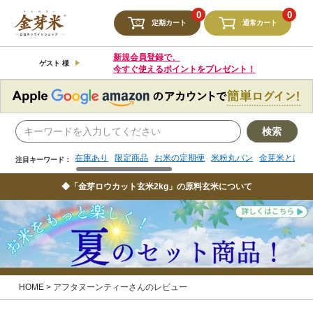
検索
0
0
定期カート
通常カート
在庫あり
限定商品
お米の定期便
米粉丸パン
金芽米とは
注目キーワード：
新規会員登録で、
ゲスト 様
今すぐ使えるポイントをプレゼント！
検索
在庫あり
限定商品
お米の定期便
米粉丸パン
金芽米とは
注目キーワード：
◆「金芽ロウカット玄米2kg」の原料玄米について
HOME
アフタヌーンティーさんのレビュー