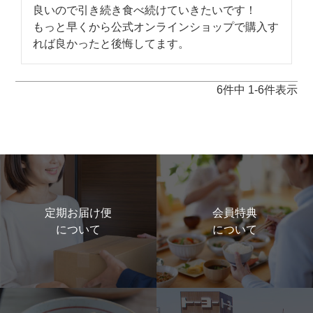
良いので引き続き食べ続けていきたいです！

もっと早くから公式オンラインショップで購入す
6
件中
1
-
6
件表示
定期お届け便
会員特典
について
について