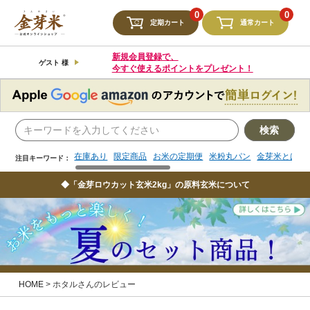
検索
0
0
定期カート
通常カート
在庫あり
限定商品
お米の定期便
米粉丸パン
金芽米とは
注目キーワード：
新規会員登録で、
ゲスト 様
今すぐ使えるポイントをプレゼント！
検索
在庫あり
限定商品
お米の定期便
米粉丸パン
金芽米とは
注目キーワード：
◆「金芽ロウカット玄米2kg」の原料玄米について
HOME
ホタルさんのレビュー