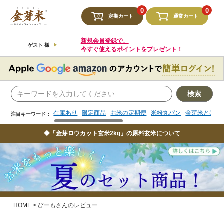
検索
0
0
定期カート
通常カート
在庫あり
限定商品
お米の定期便
米粉丸パン
金芽米とは
注目キーワード：
新規会員登録で、
ゲスト 様
今すぐ使えるポイントをプレゼント！
検索
在庫あり
限定商品
お米の定期便
米粉丸パン
金芽米とは
注目キーワード：
◆「金芽ロウカット玄米2kg」の原料玄米について
HOME
ぴーもさんのレビュー