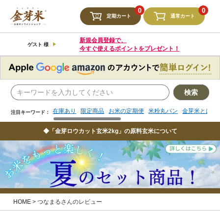
検索
0
0
定期カート
通常カート
在庫あり
限定商品
お米の定期便
米粉丸パン
金芽米とは
注目キーワード：
新規会員登録で、
ゲスト 様
今すぐ使えるポイントをプレゼント！
検索
在庫あり
限定商品
お米の定期便
米粉丸パン
金芽米とは
注目キーワード：
◆「金芽ロウカット玄米2kg」の原料玄米について
HOME
つなまるさんのレビュー