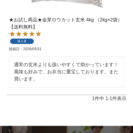
★お試し商品★金芽ロウカット玄米 4kg （2kg×2袋）
【送料無料】
購入者
投稿日
2026/05/31
通常の玄米よりも扱いやすくて助かっています！
風味も好みで、お弁当に重宝しております。また
買います。
1
件中
1
-
1
件表示