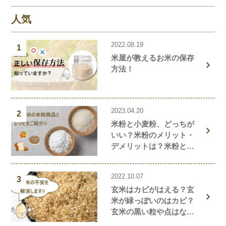
す！
人気
2022.08.19
1
米屋が教えるお米の保存
方法！
2023.04.20
2
米粉と小麦粉、どっちが
いい？米粉のメリット・
デメリットは？米粉と小
麦粉の違い、栄養価を解
説！おすすめの米粉商品
2022.10.07
や米粉の簡単レシピもご
3
玄米はカビがはえる？玄
紹介！
米が緑っぽいのはカビ？
玄米の黒い粒や点はな
に？玄米の気になること