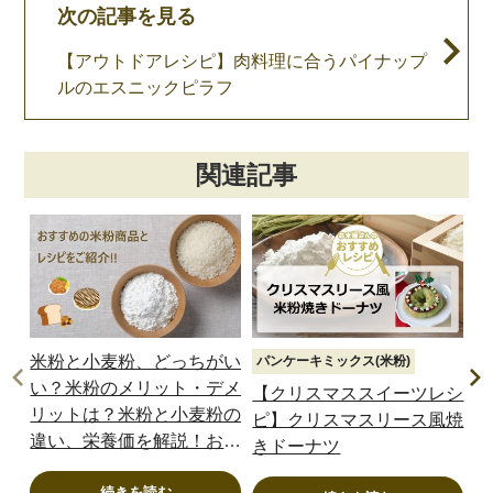
次の記事を見る
【アウトドアレシピ】肉料理に合うパイナップ
ルのエスニックピラフ
関連記事
米粉と小麦粉、どっちがい
パンケーキミックス(米粉)
パ
い？米粉のメリット・デメ
【クリスマススイーツレシ
【
リットは？米粉と小麦粉の
ピ】クリスマスリース風焼
っ
違い、栄養価を解説！おす
きドーナツ
ツ
すめの米粉商品や米粉の簡
続きを読む