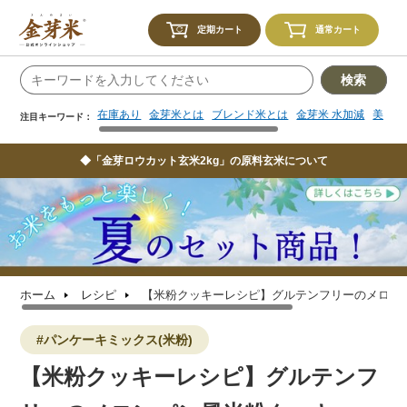
在庫あり
金芽米とは
ブレンド米とは
金芽米 水加減
美味し
注目キーワード：
定期カート
通常カート
検索
在庫あり
金芽米とは
ブレンド米とは
金芽米 水加減
美味し
注目キーワード：
◆「金芽ロウカット玄米2kg」の原料玄米について
ホーム
レシピ
【米粉クッキーレシピ】グルテンフリーのメロン
#パンケーキミックス(米粉)
【米粉クッキーレシピ】グルテンフ