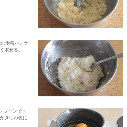
米の米粉パンケ
く混ぜる。
をスプーンです
がきつね色に