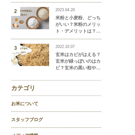
2023.04.20
2
米粉と小麦粉、どっち
がいい？米粉のメリッ
ト・デメリットは？米
粉と小麦粉の違い、栄
養価を解説！おすすめ
2022.10.07
3
の米粉商品や米粉の簡
玄米はカビがはえる？
単レシピもご紹介！
玄米が緑っぽいのはカ
ビ？玄米の黒い粒や点
はなに？玄米の気にな
ることを徹底解説！
カテゴリ
お米について
スタッフブログ