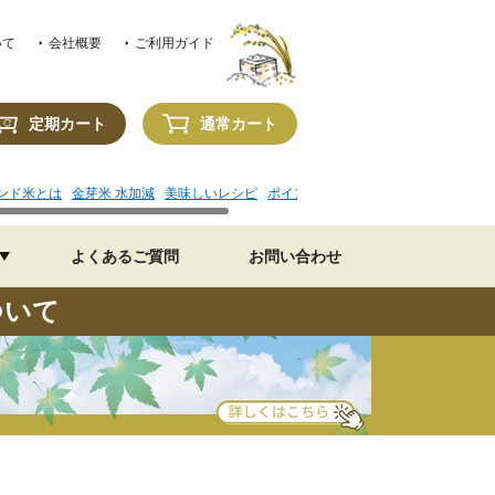
いて
会社概要
ご利用ガイド
定期カート
通常カート
ンド米とは
金芽米 水加減
美味しいレシピ
ポイントの使い方
よくあるご質問
お問い合わせ
ついて