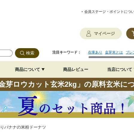
会員ステージ・ポイントにつ
マイページ
注目キーワード：
在庫あり
金芽米とは
ブレ
商品について
商品レビュー
当店について
金芽ロウカット玄米2kg」の原料玄米に
りバナナの米粉ドーナツ