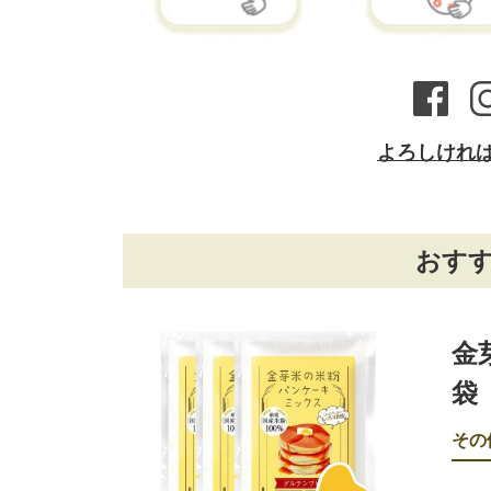
よろしけれ
おす
金
袋
その