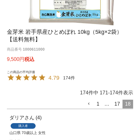
金芽米 岩手県産ひとめぼれ 10kg（5kg×2袋）
【送料無料】
商品番号
1000611000
9,500
税込
4.79
174
174
件中
171
-
174
件表示
1
…
17
18
ダリア
4
購入者
山口県
70歳以上
女性