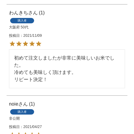
わんきち
1
購入者
大阪府
50代
投稿日
2021/11/09
初めて注文しましたが非常に美味しいお米でし
た。

冷めても美味しく頂けます。

リピート決定！
noie
1
購入者
非公開
投稿日
2021/04/27