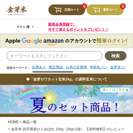
検索
0
0
定期カート
通常カート
在庫あり
限定商品
お米の定期便
米粉丸パン
金芽米とは
注目キーワード：
新規会員登録で、
ゲスト 様
今すぐ使えるポイントをプレゼント！
検索
在庫あり
限定商品
お米の定期便
米粉丸パン
金芽米とは
注目キーワード：
◆「金芽ロウカット玄米2kg」の原料玄米について
HOME
商品一覧
金芽米 岩手県産ひとめぼれ 10kg（5kg×2袋） 【送料無料】のレビュー