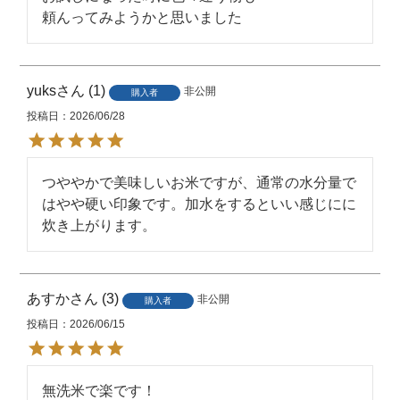
販売者
東洋ライス株式会社
頼んってみようかと思いました
JANコード
4560261664732
※掲載画像はイメージです。パッケ
yuks
1
非公開
購入者
備考
ージなど、予告なく変更になる場合
投稿日
2026/06/28
がございます。
つややかで美味しいお米ですが、通常の水分量で
はやや硬い印象です。加水をするといい感じにに
炊き上がります。
あすか
3
非公開
購入者
投稿日
2026/06/15
無洗米で楽です！
