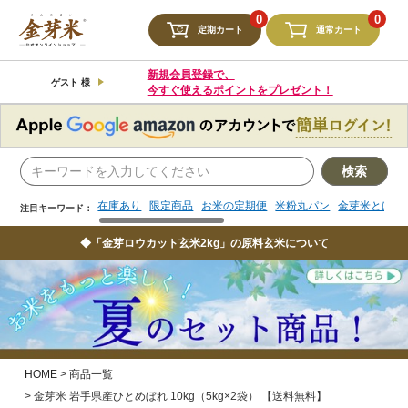
検索
0
0
定期カート
通常カート
在庫あり
限定商品
お米の定期便
米粉丸パン
金芽米とは
注目キーワード：
新規会員登録で、
ゲスト 様
今すぐ使えるポイントをプレゼント！
検索
在庫あり
限定商品
お米の定期便
米粉丸パン
金芽米とは
注目キーワード：
◆「金芽ロウカット玄米2kg」の原料玄米について
HOME
商品一覧
金芽米 岩手県産ひとめぼれ 10kg（5kg×2袋） 【送料無料】