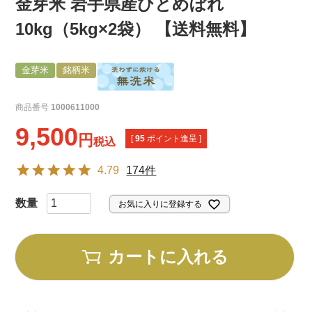
金芽米 岩手県産ひとめぼれ
10kg（5kg×2袋） 【送料無料】
金芽米
銘柄米
商品番号
1000611000
9,500
[
95
ポイント進呈 ]
税込
4.79
174件
お気に入りに登録する
カートに入れる