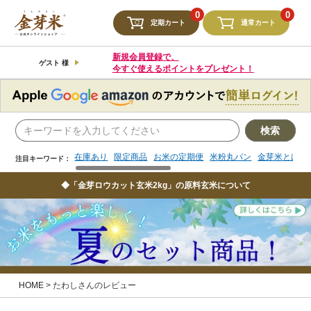
検索
0
0
定期カート
通常カート
在庫あり
限定商品
お米の定期便
米粉丸パン
金芽米とは
注目キーワード：
新規会員登録で、
ゲスト 様
今すぐ使えるポイントをプレゼント！
検索
在庫あり
限定商品
お米の定期便
米粉丸パン
金芽米とは
注目キーワード：
◆「金芽ロウカット玄米2kg」の原料玄米について
HOME
たわしさんのレビュー