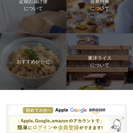
定期お届け便
会員特典
について
について
東洋ライス
おすすめレシピ
について