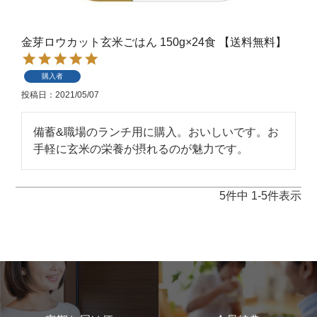
金芽ロウカット玄米ごはん 150g×24食 【送料無料】
購入者
投稿日
2021/05/07
備蓄&職場のランチ用に購入。おいしいです。お
手軽に玄米の栄養が摂れるのが魅力です。
5
件中
1
-
5
件表示