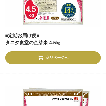
■定期お届け便■
タニタ食堂の金芽米 4.5㎏
商品ページへ