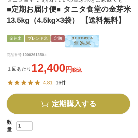
■定期お届け便■ タニタ食堂の金芽米
13.5kg（4.5kg×3袋） 【送料無料】
金芽米
ブレンド米
定期
商品番号
1000261350-t
12,400
１回あたり
税込
4.81
16件
定期購入する