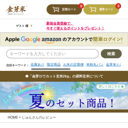
検索
0
0
定期カート
通常カート
在庫あり
限定商品
お米の定期便
米粉丸パン
金芽米とは
注目キーワード：
新規会員登録で、
ゲスト 様
今すぐ使えるポイントをプレゼント！
検索
在庫あり
限定商品
お米の定期便
米粉丸パン
金芽米とは
注目キーワード：
◆「金芽ロウカット玄米2kg」の原料玄米について
HOME
じゅんさんのレビュー