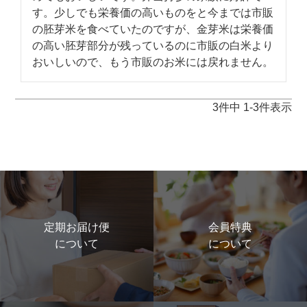
す。少しでも栄養価の高いものをと今までは市販
の胚芽米を食べていたのですが、金芽米は栄養価
の高い胚芽部分が残っているのに市販の白米より
おいしいので、もう市販のお米には戻れません。
3
件中
1
-
3
件表示
定期お届け便
会員特典
について
について