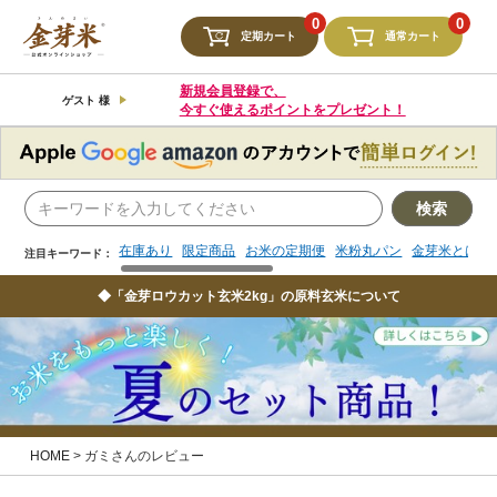
検索
0
0
定期カート
通常カート
在庫あり
限定商品
お米の定期便
米粉丸パン
金芽米とは
注目キーワード：
新規会員登録で、
ゲスト 様
今すぐ使えるポイントをプレゼント！
検索
在庫あり
限定商品
お米の定期便
米粉丸パン
金芽米とは
注目キーワード：
◆「金芽ロウカット玄米2kg」の原料玄米について
HOME
ガミさんのレビュー