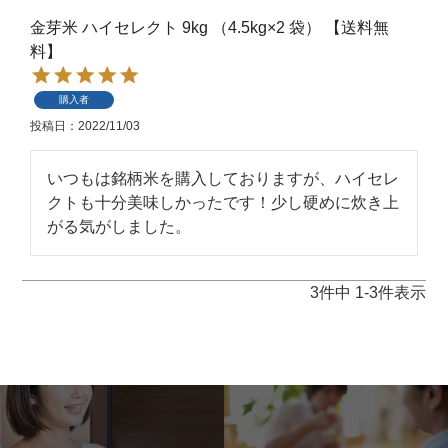
金芽米 ハイセレクト 9kg （4.5kg×2 袋） 【送料無
料】
購入者
投稿日
2022/11/03
いつもは銘柄米を購入しておりますが、ハイセレ
クトも十分美味しかったです！少し硬めに炊き上
がる気がしました。
3
件中
1
-
3
件表示