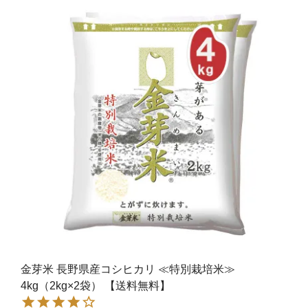
金芽米 長野県産コシヒカリ ≪特別栽培米≫
4kg（2kg×2袋） 【送料無料】