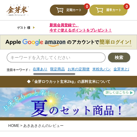
検索
0
0
定期カート
通常カート
在庫あり
限定商品
お米の定期便
米粉丸パン
金芽米とは
注目キーワード：
新規会員登録で、
ゲスト 様
今すぐ使えるポイントをプレゼント！
検索
在庫あり
限定商品
お米の定期便
米粉丸パン
金芽米とは
注目キーワード：
◆「金芽ロウカット玄米2kg」の原料玄米について
HOME
あきあきさんのレビュー