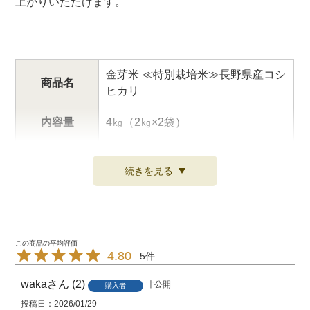
上がりいただけます。
金芽米 ≪特別栽培米≫長野県産コシ
商品名
ヒカリ
内容量
4㎏（2㎏×2袋）
使用原料玄米
長野県産コシヒカリ
続きを見る
原料玄米 生
令和7年産
産年
精米時期
米袋に記載
4.80
5
お米は、農産物と同じで賞味期限は
ありません。
waka
2
非公開
購入者
賞味期限
おいしく食べる目安としては、夏場
投稿日
2026/01/29