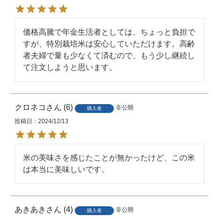
で4週間、冬場で5週間程度になって
おります。
価格高騰で年金生活者としては、ちょっと負担で
密閉できる容器に入れて、冷暗所
すが、特別栽培米は安心していただけます。高齢
保存方法
（冷蔵庫など）に保存してくださ
者夫婦で量も少なくて済むので、もう少し継続し
い。
て注文しようと思います。
販売者
東洋ライス株式会社
JANコード
4560261663650
クロネコ
6
非公開
購入者
投稿日
2024/12/13
※掲載画像はイメージです。パッケ
備考
ージなど、予告なく変更になる場合
がございます。
米の美味さを感じたことが無かったけど、この米
は本当に美味しいです。
あきあき
4
非公開
購入者