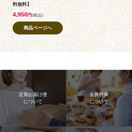
料無料】
4,950
円
(税込)
商品ページへ
定期お届け便
会員特典
について
について