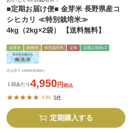
■定期お届け便■ 金芽米 長野県産コ
シヒカリ ≪特別栽培米≫
4kg（2kg×2袋） 【送料無料】
金芽米
銘柄米
特別栽培米
定期
定期人気No.3
商品番号
1000430400-t
4,950
１回あたり
税込
4.80
5件
定期購入する