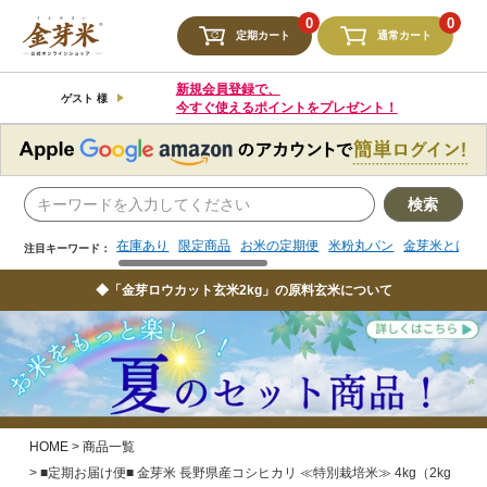
検索
0
0
定期カート
通常カート
在庫あり
限定商品
お米の定期便
米粉丸パン
金芽米とは
注目キーワード：
新規会員登録で、
ゲスト 様
今すぐ使えるポイントをプレゼント！
検索
在庫あり
限定商品
お米の定期便
米粉丸パン
金芽米とは
注目キーワード：
◆「金芽ロウカット玄米2kg」の原料玄米について
HOME
商品一覧
■定期お届け便■ 金芽米 長野県産コシヒカリ ≪特別栽培米≫ 4kg（2kg