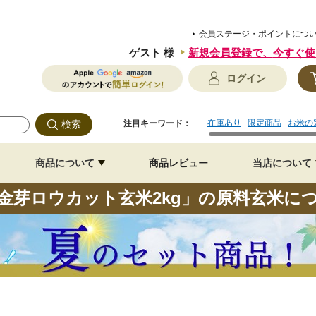
会員ステージ・ポイントにつ
ゲスト 様
新規会員登録で、
今すぐ使
ログイン
在庫あり
限定商品
お米の
注目キーワード：
商品について
商品レビュー
当店について
金芽ロウカット玄米2kg」の原料玄米に