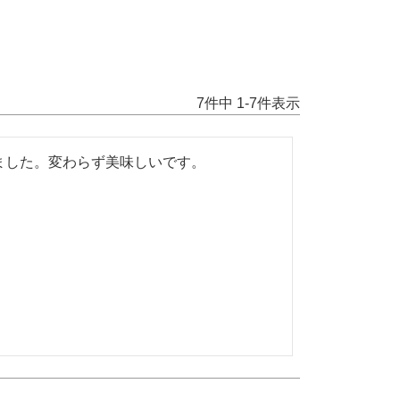
7
件中
1
-
7
件表示
ました。変わらず美味しいです。