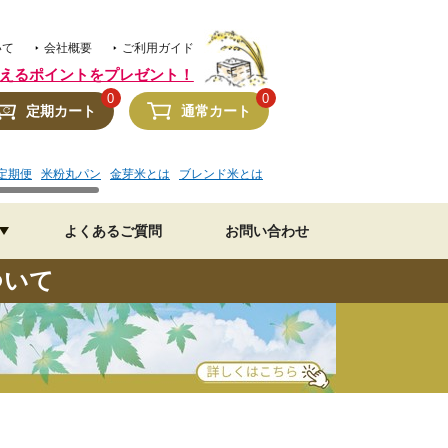
いて
会社概要
ご利用ガイド
えるポイントをプレゼント！
0
0
定期カート
通常カート
定期便
米粉丸パン
金芽米とは
ブレンド米とは
金芽米 水加減
美味しいレシピ
よくあるご質問
お問い合わせ
ついて