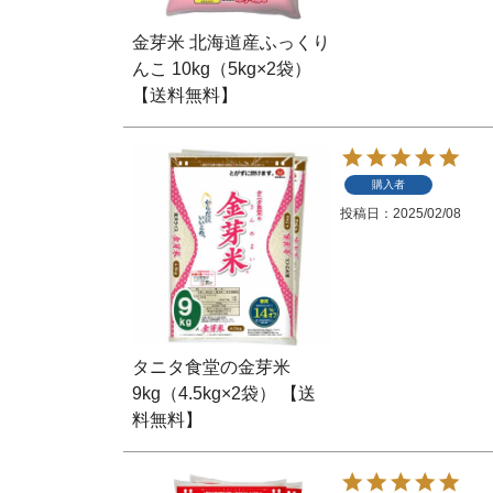
金芽米 北海道産ふっくり
んこ 10kg（5kg×2袋）
【送料無料】
購入者
投稿日
2025/02/08
タニタ食堂の金芽米
9kg（4.5kg×2袋） 【送
料無料】