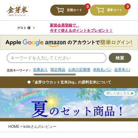
検索
0
0
定期カート
通常カート
在庫あり
限定商品
お米の定期便
米粉丸パン
金芽米とは
注目キーワード：
新規会員登録で、
ゲスト 様
今すぐ使えるポイントをプレゼント！
検索
在庫あり
限定商品
お米の定期便
米粉丸パン
金芽米とは
注目キーワード：
◆「金芽ロウカット玄米2kg」の原料玄米について
HOME
koteさんのレビュー