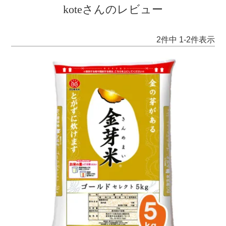
koteさんのレビュー
2
件中
1
-
2
件表示