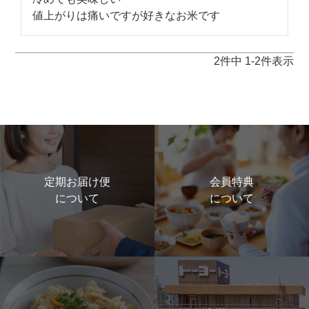
値上がりは痛いですが好きなお米です
2
件中
1
-
2
件表示
定期お届け便
会員特典
について
について