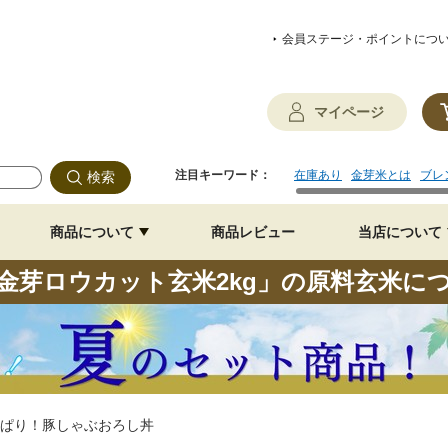
会員ステージ・ポイントにつ
マイページ
注目キーワード：
在庫あり
金芽米とは
ブレ
商品について
商品レビュー
当店について
金芽ロウカット玄米2kg」の原料玄米に
ぱり！豚しゃぶおろし丼