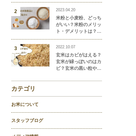
2023.04.20
2
米粉と小麦粉、どっち
がいい？米粉のメリッ
ト・デメリットは？米
粉と小麦粉の違い、栄
養価を解説！おすすめ
2022.10.07
3
の米粉商品や米粉の簡
玄米はカビがはえる？
単レシピもご紹介！
玄米が緑っぽいのはカ
ビ？玄米の黒い粒や点
はなに？玄米の気にな
ることを徹底解説！
カテゴリ
お米について
スタッフブログ