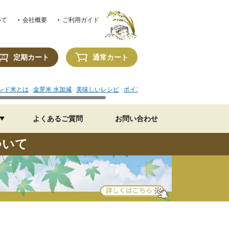
いて
会社概要
ご利用ガイド
定期カート
通常カート
ンド米とは
金芽米 水加減
美味しいレシピ
ポイントの使い方
よくあるご質問
お問い合わせ
ついて