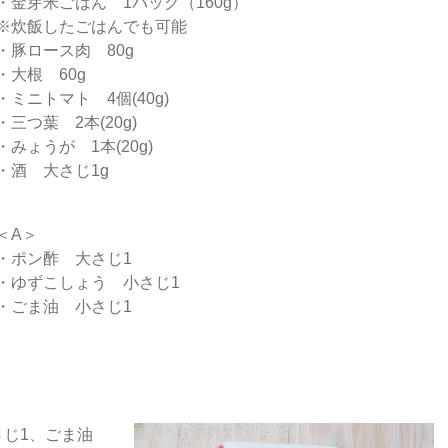
・金芽米ごはん 1パック（160g）
※炊飯したごはんでも可能
・豚ロース肉 80g
・大根 60g
・ミニトマト 4個(40g)
・三つ葉 2本(20g)
・みょうが 1本(20g)
・酒 大さじ1g
＜A＞
・ポン酢 大さじ1
・ゆずこしょう 小さじ1
・ごま油 小さじ1
さじ1、ごま油