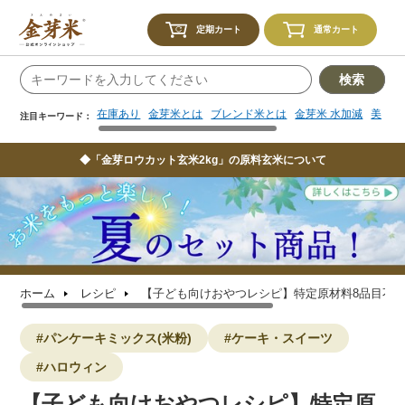
在庫あり
金芽米とは
ブレンド米とは
金芽米 水加減
美味し
注目キーワード：
定期カート
通常カート
検索
在庫あり
金芽米とは
ブレンド米とは
金芽米 水加減
美味し
注目キーワード：
◆「金芽ロウカット玄米2kg」の原料玄米について
ホーム
レシピ
【子ども向けおやつレシピ】特定原材料8品目不使
#パンケーキミックス(米粉)
#ケーキ・スイーツ
#ハロウィン
【子ども向けおやつレシピ】特定原