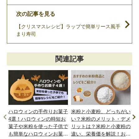
次の記事を見る
【クリスマスレシピ】ラップで簡単リース風手
まり寿司
関連記事
ハロウィンの手作りお菓子
米粉と小麦粉、どっちがい
パ
4選！ハロウィンの時短お
い？米粉のメリット・デメ
【
菓子や米粉を使った子供で
リットは？米粉と小麦粉の
ピ
も簡単なハロウィンお菓子
違い、栄養価を解説！おす
ン