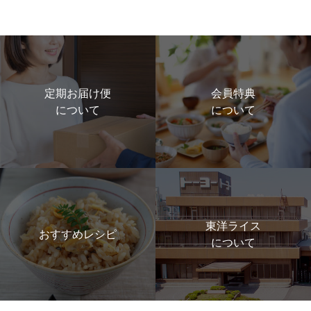
定期お届け便
会員特典
について
について
東洋ライス
おすすめレシピ
について