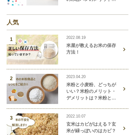
デメリットを解説しま
す！
人気
2022.08.19
1
米屋が教えるお米の保存
方法！
2023.04.20
2
米粉と小麦粉、どっちが
いい？米粉のメリット・
デメリットは？米粉と小
麦粉の違い、栄養価を解
説！おすすめの米粉商品
2022.10.07
や米粉の簡単レシピもご
3
玄米はカビがはえる？玄
紹介！
米が緑っぽいのはカビ？