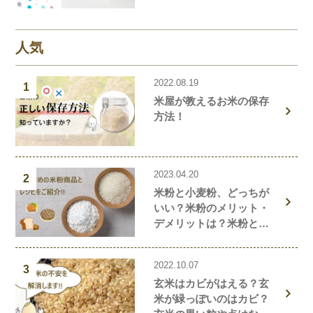
デメリットを解説しま
す！
人気
2022.08.19
1
米屋が教えるお米の保存
方法！
2023.04.20
2
米粉と小麦粉、どっちが
いい？米粉のメリット・
デメリットは？米粉と小
麦粉の違い、栄養価を解
説！おすすめの米粉商品
2022.10.07
や米粉の簡単レシピもご
3
玄米はカビがはえる？玄
紹介！
米が緑っぽいのはカビ？