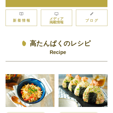
メディア
新 着 情 報
ブ ロ グ
掲載情報
高たんぱくのレシピ
Recipe