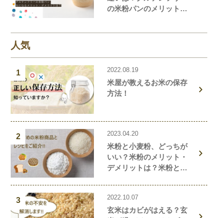
の米粉パンのメリット・
デメリットを解説しま
す！
人気
2022.08.19
1
米屋が教えるお米の保存
方法！
2023.04.20
2
米粉と小麦粉、どっちが
いい？米粉のメリット・
デメリットは？米粉と小
麦粉の違い、栄養価を解
説！おすすめの米粉商品
2022.10.07
や米粉の簡単レシピもご
3
玄米はカビがはえる？玄
紹介！