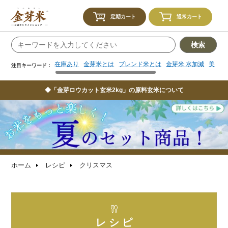
在庫あり
金芽米とは
ブレンド米とは
金芽米 水加減
美味し
注目キーワード：
定期カート
通常カート
検索
在庫あり
金芽米とは
ブレンド米とは
金芽米 水加減
美味し
注目キーワード：
◆「金芽ロウカット玄米2kg」の原料玄米について
ホーム
レシピ
クリスマス
レ シ ピ