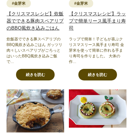
#金芽米
#金芽米
【クリスマスレシピ】ラッ
【クリスマスレシピ】炊飯
プで簡単リース風手まり寿
器でできる豚肉スペアリブ
司
のBBQ風炊き込みごはん
ラップで簡単！子どもが喜ぶク
炊飯器でできる豚スペアリブの
リスマスリース風手まり寿司 金
BBQ風炊き込みごはん ガッツリ
芽米を使って簡単に作れる手ま
肉々しいスペアリブがごろっと
り寿司を作りました。 大体の
はいったBBQ風炊き込みご飯
作...
で...
続きを読む
続きを読む