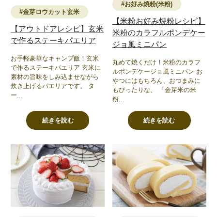
#お好み焼粉(米粉)
#金芽ロウカット玄米
【米粉お好み焼粉レシピ】
【アウトドアレシピ】玄米
米粉のカラフルポンデケー
で作るステーキパエリア
ジョ風ミニパン
お手軽豪華なキャンプ飯！玄米
丸めて焼くだけ！米粉のカラフ
で作るステーキパエリア 玄米に
ルポンデケージョ風ミニパン お
素材の旨味をしみ込ませながら
やつにはもちろん、おつまみに
炊き上げるパエリアです。 タ
もぴったりな、 「金芽米の米
ー...
粉...
続きを読む
続きを読む