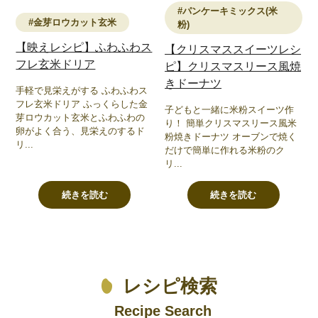
#パンケーキミックス(米
#金芽ロウカット玄米
粉)
【映えレシピ】ふわふわス
【クリスマススイーツレシ
フレ玄米ドリア
ピ】クリスマスリース風焼
きドーナツ
手軽で見栄えがする ふわふわス
フレ玄米ドリア ふっくらした金
子どもと一緒に米粉スイーツ作
芽ロウカット玄米とふわふわの
り！ 簡単クリスマスリース風米
卵がよく合う、見栄えのするド
粉焼きドーナツ オーブンで焼く
リ...
だけで簡単に作れる米粉のク
リ...
続きを読む
続きを読む
レシピ検索
Recipe Search